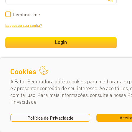
Lembrar-me
Esqueceu sua senha?
Login
Não tem cadastro?
Clique aqui!
Cookies
A Fator Seguradora utiliza cookies para melhorar a exp
e apresentar conteúdo de seu interesse. Ao aceitá-los, 
com tal uso. Para mais informações, consulte a nossa Po
Privacidade.
Aceit
Política de Privacidade